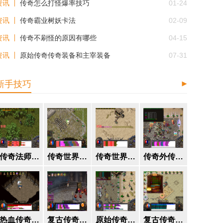
资讯
传奇怎么打怪爆率技巧
01-24
资讯
传奇霸业树妖卡法
02-09
资讯
传奇不刷怪的原因有哪些
04-15
资讯
原始传奇传奇装备和主宰装备
07-31
新手技巧
传奇法师召唤的宝宝怎么升级
传奇世界勋章荣誉怎么获取
传奇世界挖矿技巧
传奇外传尸王爆什么
热血传奇丛林迷宫爆点
复古传奇最高几转
原始传奇主宰装备怎么熔炉不了
复古传奇嗜血术和符的区别