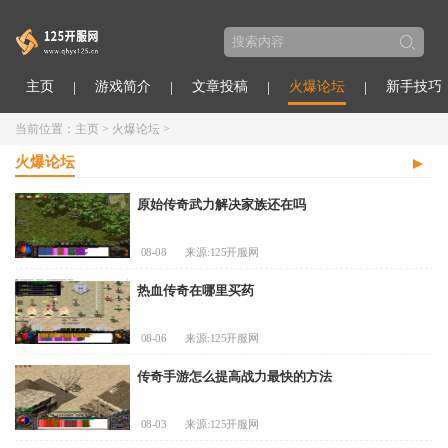
主页
游戏简介
文章投稿
火爆论坛
新手技巧
当前位置：
主页
>
火爆论坛
>
火爆论坛
原始传奇武力解决家族还在吗
08-08
来源:125开服网
热血传奇在哪里买药
08-06
来源:125开服网
传奇手游怎么提高战力最快的方法
08-03
来源:125开服网