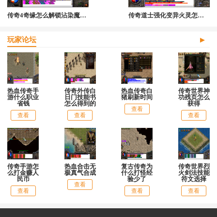
传奇4奇缘怎么解锁沾染魔气之人
传奇道士强化变异火灵怎么弄的啊
玩家论坛
热血传奇手
传奇外传白
热血传奇白
传奇世界神
游什么职业
日门技能书
猪刷新时间
功残页怎么
省钱
怎么得到的
获得
查看
查看
查看
查看
传奇手游怎
热血合击无
复古传奇为
传奇世界烈
么打金赚人
极真气合成
什么打怪经
火剑法技能
民币
验少了
符文选择
查看
查看
查看
查看