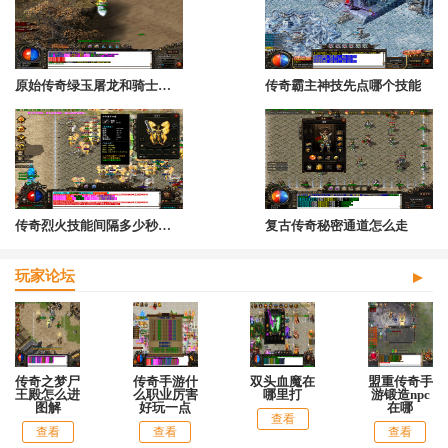
原始传奇绿玉屠龙和骑士战袍属性
传奇霸主神技先点哪个技能
传奇烈火技能间隔多少秒可以用
复古传奇秘密通道怎么走
玩家论坛
传奇之梦尸
传奇手游什
双头血魔在
盟重传奇手
王殿怎么进
么职业厉害
哪里打
游锻造npc
图解
好玩一点
在哪
查看
查看
查看
查看