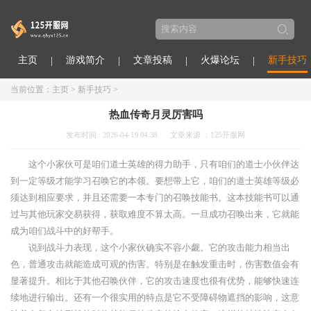
主页
游戏简介
文章投稿
火爆论坛
新手技巧
当前位置：
主页
>
新手技巧
>
热血传奇月灵厉害吗
发布时间 : 2026-04-19 04:38
文章来源 ：125开服网
这个小家伙可是咱们道士英雄的得力助手，只有咱们的道士小伙伴达
到一定等级才能学习召唤它的本领。要想带上它，咱们的道士英雄等级必
须达到相应要求，并且还需要一本专门的召唤技能书。这本技能书可以通
过与其他玩家交易获得，获取难度不算太高。一旦成功召唤出来，它就能
成为咱们战斗中的好帮手。
说到战斗力表现，这个小家伙确实不容小觑。它的攻击能力相当出
色，普通攻击就能造成可观的伤害。特别是在触发重击时，伤害数值会有
显著提升。相比于其他召唤伙伴，它的攻击速度也很有优势，能够快速连
续地进行输出。还有一个很实用的特点是它不受障碍物遮挡的影响，这意