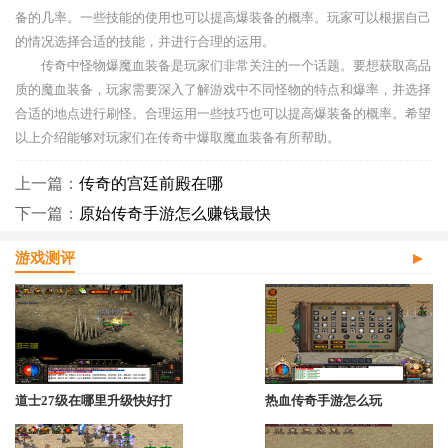
备的几率。一些技能的使用也可以提高爆装备的概率。玩家可以根据自己
的情况选择合适的技能，并进行合理的运用。
传奇中怪物爆魔血装备是玩家们非常关注的一个话题。要想获取高品
质的魔血装备，玩家需要深入了解游戏中不同怪物的特点和爆率，并选择
合适的地点进行刷怪。合理运用一些技巧也可以提高爆装备的概率。希望
以上介绍能够对玩家们在传奇中爆取魔血装备有所帮助。
上一篇：
传奇的宫廷前殿在哪
下一篇：
原始传奇手游怎么赚钱最快
游戏测评
道士27级在哪里升级快好打
热血传奇手游怎么玩