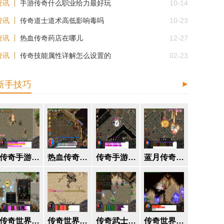
资讯
手游传奇什么职业给力最好玩
10-14
资讯
传奇道士道术高低影响毒吗
10-23
资讯
热血传奇药店在哪儿
12-27
资讯
传奇技能属性详解怎么设置的
02-23
新手技巧
传奇手游什么职业好打副本啊
热血传奇官方手游蓝色护盾怎么获得
传奇手游怎么赚人民币的钱
蓝月传奇幻境怎么进去
传奇世界哪里可以挖出好矿石
传奇世界挖矿技巧
传奇武士装备大全
传奇世界屠龙刀和赤明天帝谁好