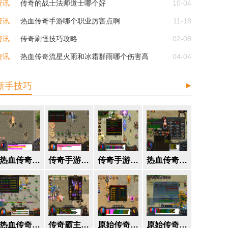
资讯
传奇的战士法师道士哪个好
10-04
资讯
热血传奇手游哪个职业厉害点啊
11-18
资讯
传奇刷怪技巧攻略
02-08
资讯
热血传奇流星火雨和冰霜群雨哪个伤害高
04-04
新手技巧
热血传奇手游如何快速升级攻略
传奇手游平民玩家心得怎么获得
传奇手游单职业变态版本怎么玩
热血传奇流星火雨伤害如何计算
热血传奇哪里打书最快
传奇霸主福利boss出啥
原始传奇主宰武器能爆出来么
原始传奇一天可以赚多少金币