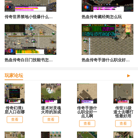
传奇世界禁地小怪爆什么宝石
热血传奇藏经阁怎么玩
热血传奇白日门技能书怎么获得的
热血传奇手游什么职业好打装备
玩家论坛
传奇幻境1
道术对灵魂
传奇手游什
传世35级
层入口在哪
火符的加成
么职业好一
道士去哪打
点儿啊
怪最好用
查看
查看
查看
查看