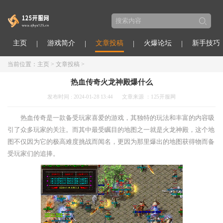
主页
游戏简介
文章投稿
火爆论坛
新手技巧
当前位置：
主页
>
文章投稿
>
热血传奇火龙神殿爆什么
发布时间 : 2024-01-28 13:44
文章来源 ：125开服网
热血传奇是一款备受玩家喜爱的游戏，其独特的玩法和丰富的内容吸
引了众多玩家的关注。而其中最受瞩目的地图之一就是火龙神殿，这个地
图不仅因为它的极高难度挑战而闻名，更因为那里爆出的地图获得物而备
受玩家们的追捧。