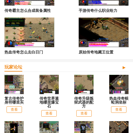
传奇霸主怎么合成装备属性
手游传奇什么职业给力
热血传奇怎么去白日门
原始传奇地藏王位置
玩家论坛
复古传奇护
传奇世界遁
传奇升级炼
热血传奇蜈
身符哪里买
地哪里爆宝
狱武器的配
蚣洞坐标
石
方
查看
查看
查看
查看