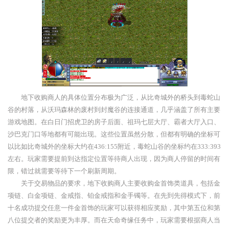
地下收购商人的具体位置分布极为广泛，从比奇城外的桥头到毒蛇山
谷的村落，从沃玛森林的废村到封魔谷的连接通道，几乎涵盖了所有主要
游戏地图。在白日门招虎卫的房子后面、祖玛七层大厅、霸者大厅入口、
沙巴克门口等地都有可能出现。这些位置虽然分散，但都有明确的坐标可
以比如比奇城外的坐标大约在436:155附近，毒蛇山谷的坐标约在333:393
左右。玩家需要提前到达指定位置等待商人出现，因为商人停留的时间有
限，错过就需要等待下一个刷新周期。
关于交易物品的要求，地下收购商人主要收购金首饰类道具，包括金
项链、白金项链、金戒指、铂金戒指和金手镯等。在先到先得模式下，前
十名成功提交任意一件金首饰的玩家可以获得相应奖励，其中第五位和第
八位提交者的奖励更为丰厚。而在天命奇缘任务中，玩家需要根据商人当