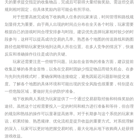
天的要求提交指定的收集物品，完成后可获得大量经验奖励。需这些交易
规则相对固定，但具体奖励内容可能会有所浮动。
对于想要高效完成地下收购商人任务的玩家来说，时间管理和路线规
划显得尤为重要。由于商人出现的时间点分布在全天各个时段，玩家需要
根据自己的游戏时间合理安排参与时段。建议优先选择玩家相对较少的时
段参与，这样可以提高成功交易的几率。熟悉各个地图的传送路线和跑图
路径也能帮助玩家更快地到达商人所在位置。在多人竞争的情况下，快速
反应和准确操作往往是成功的关键。
玩家还需要注意一些细节问题。比如在金首饰的准备方面，建议提前
收集足够的各类金首饰，以免在交易时因缺少指定物品而错失机会。在参
与先到先得模式时，要确保网络连接稳定，避免因延迟问题影响提交速
度。了解各个地图的具体环境和可能出现的安全风险也很重要，特别是在
一些危险区域，要做好充分的防护准备。
地下收购商人系统为玩家提供了一个通过交易获取经验和特殊奖励的
途径。虽然这个过程需要投入一定的时间和精力进行准备和等待，但合理
的规划和熟练的操作可以显著提高效率。对于长期参与这个系统的玩家来
说，积累经验、熟悉规律、优化流程是提升收益的重要方式。对系统理解
的深入，玩家可以更好地把握交易时机，最大化地从地下收购商人处获得
游戏收益。