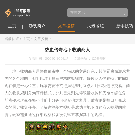
主页
游戏简介
文章投稿
火爆论坛
新手技巧
当前位置：
主页
>
文章投稿
>
热血传奇地下收购商人
发布时间 : 2026-02-10 04:17
文章来源 ：125开服网
地下收购商人是热血传奇中一个特殊的交易角色，其位置遍布游戏世
界的各个地图，但出现时间具有严格的规律性。每位商人仅在特定时间出
现在特定坐标位置，玩家需要准确把握这些时间点才能成功进行交易。商
人的收购规则分为两种模式，分别是先到先得限量收购和天命奇缘任务，
前者要求玩家在每小时前十分钟内提交指定道具，后者则是每日可完成一
次的固定收集任务。了解这些基本规则是成功与地下收购商人交易的前
提，玩家需要通过仔细观察和多次尝试来掌握其中的规律。